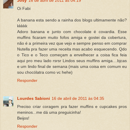
Josy
16 de abril de 2011 às 04:19
Oi Fabi
A banana esta sendo a rainha dos blogs ultimamente não?
kkkkk
Adoro banana e junto com chocolate é covardia. Esse
muffins ficaram muito fofos amiga e gostei da cobertura,
não é a primeira vez que vejo e sempre penso em comprar
Nutella pra fazer uma receita mas acabo esquecendo. Qdo
o Tico e o Teco começam a envelhecer a coisa fica feia
aqui pro meu lado rsrsr Lindos seus muffins amiga....bjcas
e um lindo final de semana (mais uma coisa em comum eu
sou chocólatra como vc hehe)
Responder
Lourdes Sabioni
16 de abril de 2011 às 04:35
Preciso criar coragem pra fazer muffins e cupcakes pros
meninos...me dá uma preguicinha!
Beijos!
Responder