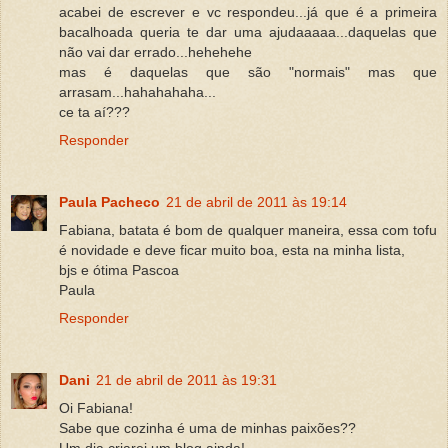
acabei de escrever e vc respondeu...já que é a primeira
bacalhoada queria te dar uma ajudaaaaa...daquelas que
não vai dar errado...hehehehe
mas é daquelas que são "normais" mas que
arrasam...hahahahaha...
ce ta aí???
Responder
Paula Pacheco
21 de abril de 2011 às 19:14
Fabiana, batata é bom de qualquer maneira, essa com tofu
é novidade e deve ficar muito boa, esta na minha lista,
bjs e ótima Pascoa
Paula
Responder
Dani
21 de abril de 2011 às 19:31
Oi Fabiana!
Sabe que cozinha é uma de minhas paixões??
Um dia criarei um blog ainda!