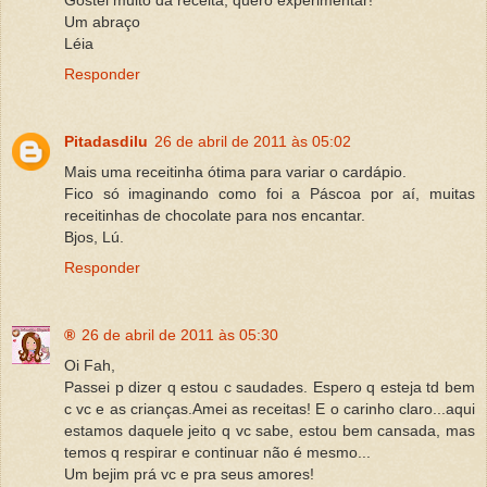
Um abraço
Léia
Responder
Pitadasdilu
26 de abril de 2011 às 05:02
Mais uma receitinha ótima para variar o cardápio.
Fico só imaginando como foi a Páscoa por aí, muitas
receitinhas de chocolate para nos encantar.
Bjos, Lú.
Responder
®
26 de abril de 2011 às 05:30
Oi Fah,
Passei p dizer q estou c saudades. Espero q esteja td bem
c vc e as crianças.Amei as receitas! E o carinho claro...aqui
estamos daquele jeito q vc sabe, estou bem cansada, mas
temos q respirar e continuar não é mesmo...
Um bejim prá vc e pra seus amores!