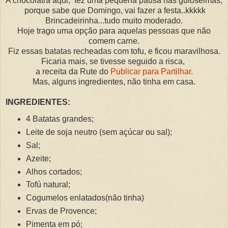
A chocólatra aqui, fez uma pequena pausa nas guloseimas,
porque sabe que Domingo, vai fazer a festa..kkkkk
Brincadeirinha...tudo muito moderado.
Hoje trago uma opção para aquelas pessoas que não
comem carne.
Fiz essas batatas recheadas com tofu, e ficou maravilhosa.
Ficaria mais, se tivesse seguido a risca,
a receita da Rute do
Publicar para Partilhar
.
Mas, alguns ingredientes, não tinha em casa.
INGREDIENTES:
4 Batatas grandes;
Leite de soja neutro (sem açúcar ou sal);
Sal;
Azeite;
Alhos cortados;
Tofú natural;
Cogumelos enlatados(não tinha)
Ervas de Provence;
Pimenta em pó;