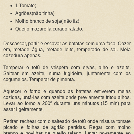
1 Tomate;
Agriões(não tinha)
Molho branco de soja( não fiz)
Queijo mozarella curado ralado.
Descascar, partir e escavar as batatas com uma faca. Cozer
em, metade água, metade leite, temperado de sal. Meia
cozedura apenas.
Temperar o tofú de véspera com ervas, alho e azeite.
Saltear em azeite, numa frigideira, juntamente com os
cogumelos. Temperar de pimenta.
Aquecer o forno e quando as batatas estiverem meias
cozidas, untá-las com azeite onde previamente fritou alhos.
Levar ao forno a 200º durante uns minutos (15 min) para
assar ligeiramente.
Retirar, rechear com o salteado de tofú onde mistura tomate
picado e folhas de agrião partidas. Regar com molho
branco e povilhar de queijo ralado. Levar novamente ao