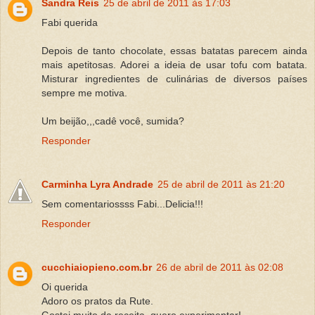
Sandra Reis
25 de abril de 2011 às 17:03
Fabi querida
Depois de tanto chocolate, essas batatas parecem ainda
mais apetitosas. Adorei a ideia de usar tofu com batata.
Misturar ingredientes de culinárias de diversos países
sempre me motiva.
Um beijão,,,cadê você, sumida?
Responder
Carminha Lyra Andrade
25 de abril de 2011 às 21:20
Sem comentariossss Fabi...Delicia!!!
Responder
cucchiaiopieno.com.br
26 de abril de 2011 às 02:08
Oi querida
Adoro os pratos da Rute.
Gostei muito da receita, quero experimentar!