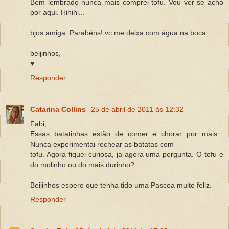
Bem lembrado nunca mais comprei tofu. Vou ver se acho
por aqui. Hihihi...
bjos amiga. Parabéns! vc me deixa com água na boca.
beijinhos,
♥
Responder
Catarina Collins
25 de abril de 2011 às 12:32
Fabi,
Essas batatinhas estão de comer e chorar por mais...
Nunca experimentai rechear as batatas com
tofu. Agora fiquei curiosa, ja agora uma pergunta. O tofu e
do molinho ou do mais durinho?
Beijinhos espero que tenha tido uma Pascoa muito feliz.
Responder